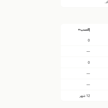
د.
إكسب+
0
—
0
—
—
12 شهر