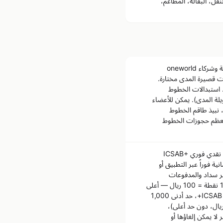
نقل، البقالة، المطاعم،
أفيوس تُستبدل لرحلات المكافآت والترقيات على الخطوط البريطانية وشركاء oneworld
لمسارات قصيرة المدى مختارة.
 استبدالات الخطوط
لة المدى). يمكن للأعضاء
 نبيذ طاقم الخطوط
 معظم حجوزات الخطوط
تُستبدل النقاط عبر ستة قنوات من تطبيق SAB أو الموقع: استرداد نقدي فوري ICSAB+
 الائتمانية فوراً عبر التطبيق أو
نى 200 ريال)، الدفع بنقاط ICSAB+ لفواتير سداد والمدفوعات
الحكومية مباشرة عبر SAB، قسائم إلكترونية في 150+ تاجر (1,000 نقطة = 100 ريال — أعلى
قيمة)، حجز السفر (طيران وفنادق وسيارات تأجير مباشرة عبر بوابة ICSAB+، حد أدنى 1,000
)، تبرعات لمنصة إحسان أو جودي إسكان (500 نقطة = 50 ريال، دون حد أعلى)،
لا يمكن إلغاؤها أو