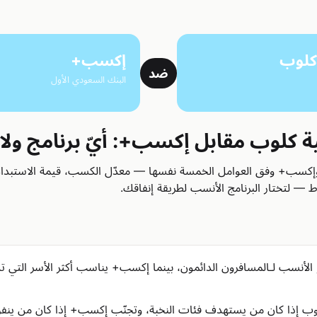
 كلوب
إكسب+
ضد
البنك السعودي الأول
ة كلوب مقابل إكسب+: أيّ برنامج ولاء
 وإكسب+ وفق العوامل الخمسة نفسها — معدّل الكسب، قيمة الاستبدال
ط — لتختار البرنامج الأنسب لطريقة إنفاقك.
الأنسب لـالمسافرون الدائمون، بينما إكسب+ يناسب أكثر الأسر التي تد
وب إذا كان من يستهدف فئات النخبة، وتجنّب إكسب+ إذا كان من ينفق كث