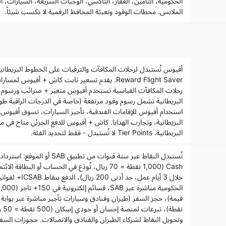
الحكومية، التأمين، العقار، التاكسي، الوجبات السريعة، السيارات، ال
الملابس. محطات الوقود وتعبئة المحافظ الرقمية لا تكسب شيئاً.
.Reward Flight Saver يقدم تسعير ثابت كاش + أفيوس 
رحلات المكافآت القياسية تستخدم أفيوس متغير + ضرائب ورسوم.
البريطانية تشمل رسوم وقود مرتفعة (خاصة في الدرجات الراقية طوي
استخدام أفيوس للإقامات الفندقية، تأجير السيارات، تسوق أفيوس،
البريطانية، وتجارب الهدايا. كاش + أفيوس للدفع الجزئي متاح في
البريطانية. Tier Points لا تُستبدل - فقط لتحديد الفئة.
Cash (1,000 نقطة = 70 ريال، تُودَع في الحساب أو البطاقة
خلال 3 أيام عمل، حد أد
نقطة
وتحويل النقاط لشركاء الطيران والفنادق والاتصالات. حجوزات السفر 