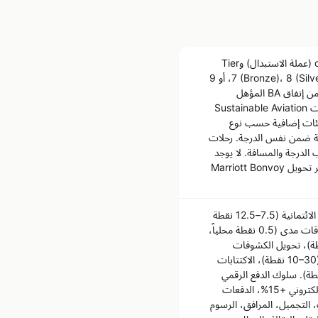
الأعضاء يكسبون عملتين على رحلات BA وشركاء oneworld: Avios (عملة الاستبدال) وTier
Points (عملة الفئات). Avios تتراكم بمعدل 6 لكل £1 (Blue)، 7 (Bronze)، 8 (Silver)، أو 9
(Gold) على إنفاق BA المؤهل. Tier Points: نقطة واحدة لكل £1 من إنفاق BA المؤهل
(التذكرة + إضافات كالمقاعد والحقائب)، نقطتان لكل £1 من تبرعات Sustainable Aviation
2,0 نقطة/سنة). نقاط فئات إضافية حسب نوع
كر القياسية ضمن نفس الدرجة. رحلات
افية حسب الدرجة والمسافة. لا يوجد
بنك سعودي يصدر بطاقة BA مشتركة. يمكن أيضاً كسب Avios عبر تحويل Marriott Bonvoy
يكسب الأعضاء نقاط ICSAB+ من أنشطة متنوعة: إنفاق البطاقات الائتمانية (7.5–12.5 نقطة
لكل 100 ريال محلياً، 10–15 دولياً، حسب نوع البطاقة)، إنفاق بطاقات مدى (0.5 نقطة محلياً،
لكل 100 ريال)، التسجيل والنشاط الرقمي (10–40 نقطة)، تحويل الكشوفات
لرقمية (10–20 نقطة)، خدمات ITM (10 نقاط)، أقساط AQSAT (10–30 نقطة)، الاكتتابات
قطة)، طلبات التمويل الشخصي والعقاري (100–200 نقطة). سلوك الدفع الرقمي
يضاعف النقاط: التماس +5%، المحفظة الرقمية +10%، الشراء الإلكتروني +15%، الدفعات
ل: التعليم، التبرعات، التجميل، المرافق، الرسوم